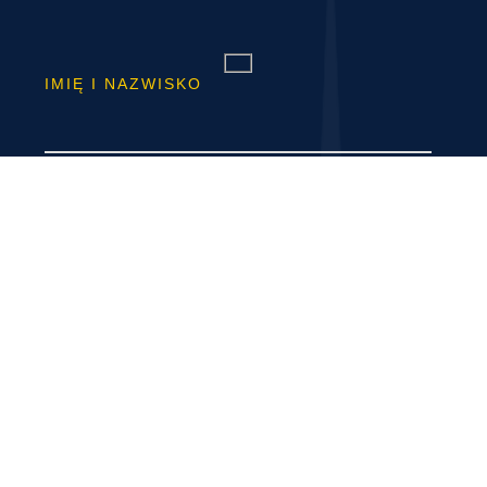
IMIĘ I NAZWISKO
TELEFON
E-MAIL
TREŚĆ WIADOMOŚCI